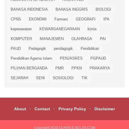
BAHASA INDONESIA
BAHASA INGGRIS
BIOLOGI
CPNS
EKONOMI
Farmasi
GEOGRAFI
IPA
keperawatan
KEWARGANEGARAAN
kimia
KOMPUTER
MANAJEMEN
OLAHRAGA
PAI
PAUD
Pedagogik
pendagogik
Pendidikan
Pendidikan Agama Islam
PENJASKES
PGPAUD
PILIHAN BERGANDA
PMR
PPKN
PRAKARYA
SEJARAH
SENI
SOSIOLOGI
TIK
About
Contact
Privacy Policy
Disclaimer
Copyright 2020
LEARN E-KELAS.COM