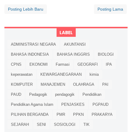
Posting Lebih Baru
Posting Lama
LABEL
ADMINISTRASI NEGARA
AKUNTANSI
BAHASA INDONESIA
BAHASA INGGRIS
BIOLOGI
CPNS
EKONOMI
Farmasi
GEOGRAFI
IPA
keperawatan
KEWARGANEGARAAN
kimia
KOMPUTER
MANAJEMEN
OLAHRAGA
PAI
PAUD
Pedagogik
pendagogik
Pendidikan
Pendidikan Agama Islam
PENJASKES
PGPAUD
PILIHAN BERGANDA
PMR
PPKN
PRAKARYA
SEJARAH
SENI
SOSIOLOGI
TIK