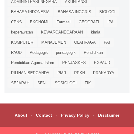
ADMINISTRASI NEGARA
AKUNTANSI
BAHASA INDONESIA
BAHASA INGGRIS
BIOLOGI
CPNS
EKONOMI
Farmasi
GEOGRAFI
IPA
keperawatan
KEWARGANEGARAAN
kimia
KOMPUTER
MANAJEMEN
OLAHRAGA
PAI
PAUD
Pedagogik
pendagogik
Pendidikan
Pendidikan Agama Islam
PENJASKES
PGPAUD
PILIHAN BERGANDA
PMR
PPKN
PRAKARYA
SEJARAH
SENI
SOSIOLOGI
TIK
About
Contact
Privacy Policy
Disclaimer