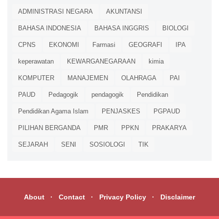
ADMINISTRASI NEGARA
AKUNTANSI
BAHASA INDONESIA
BAHASA INGGRIS
BIOLOGI
CPNS
EKONOMI
Farmasi
GEOGRAFI
IPA
keperawatan
KEWARGANEGARAAN
kimia
KOMPUTER
MANAJEMEN
OLAHRAGA
PAI
PAUD
Pedagogik
pendagogik
Pendidikan
Pendidikan Agama Islam
PENJASKES
PGPAUD
PILIHAN BERGANDA
PMR
PPKN
PRAKARYA
SEJARAH
SENI
SOSIOLOGI
TIK
About
Contact
Privacy Policy
Disclaimer